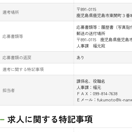
〒891-0115
選考場所
鹿児島県鹿児島市東開町３番
応募書類等：履歴書（写真貼
郵送の送付場所
応募書類等
〒891-0115 鹿児島県鹿
人事課 福元宛
応募書類の返戻
あり
選考に関する特記事項
課係名、役職名
人事課：福元
担当者
ＦＡＸ：099-814-7638
Ｅメール：fukumoto@k-nanwa
求人に関する特記事項