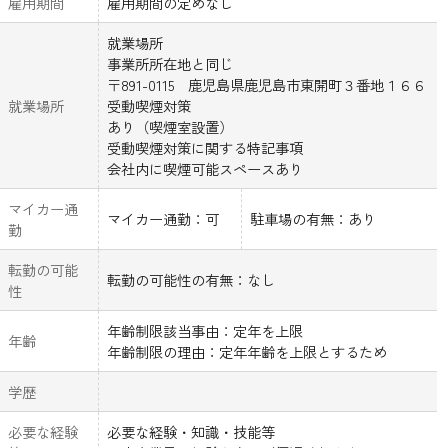
雇用期間
雇用期間の定めなし
就業場所
事業所所在地と同じ
〒891-0115 鹿児島県鹿児島市東開町３番地１６６
就業場所
受動喫煙対策
あり（喫煙室設置）
受動喫煙対策に関する特記事項
会社内に喫煙可能スペースあり
マイカー通
マイカー通勤：可
駐車場の有無：あり
勤
転勤の可能
転勤の可能性の有無：なし
性
年齢制限該当事由：定年を上限
年齢
年齢制限の理由：定年年齢を上限とするため
学歴
必要な経験
必要な経験・知識・技能等