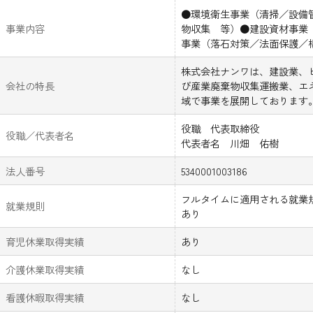
●環境衛生事業（清掃／設備
事業内容
物収集 等）●建設資材事業
事業（落石対策／法面保護／
株式会社ナンワは、建設業、
会社の特長
び産業廃棄物収集運搬業、エ
域で事業を展開しております
役職 代表取締役
役職／代表者名
代表者名 川畑 佑樹
法人番号
5340001003186
フルタイムに適用される就業
就業規則
あり
育児休業取得実績
あり
介護休業取得実績
なし
看護休暇取得実績
なし