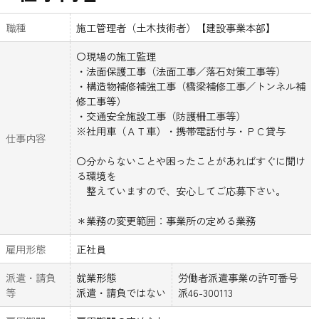
職種
施工管理者（土木技術者）【建設事業本部】
〇現場の施工監理
・法面保護工事（法面工事／落石対策工事等）
・構造物補修補強工事（橋梁補修工事／トンネル補
修工事等）
・交通安全施設工事（防護柵工事等）
※社用車（ＡＴ車）・携帯電話付与・ＰＣ貸与
仕事内容
〇分からないことや困ったことがあればすぐに聞け
る環境を
整えていますので、安心してご応募下さい。
＊業務の変更範囲：事業所の定める業務
雇用形態
正社員
派遣・請負
就業形態
労働者派遣事業の許可番号
等
派遣・請負ではない
派46-300113