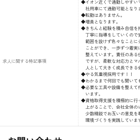
◆イオン近くで通勤しやすい
社用車にて通勤可能となり
◆転勤はありません。
◆増員となります。
◆きちんと経験を積み自信を
丁寧に指導をしていくので安
範囲を設けず色々なことにチ
ことができ、一歩ずつ着実
整えています。責任のある仕
求人に関する特記事項
ですが、柔軟な対応力とマ
人として大きく成長できる
◆やる気重視採用です！！
◆わかるまで何回でも聞いて
◆必要な工具や設備を整えて
います。
◆資格取得支援を積極的に行
上がることで、会社全体のレ
少数精鋭でお互いの意見を尊
環境づくりを実践していま