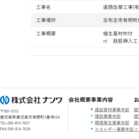
工事名
道路改築工事(
工事場所
志布志市有明町
工事概要
植生基材吹付 Ａ
㎡ 鉄筋挿入工 
会社概要
事業内容
建設資材事業本部
〒891-0115
建設事業本部
鹿児島県鹿児島市東開町3番地166
環境衛生事業本部
TEL:099-814-7637
FAX:099-814-7638
エネルギー事業本部