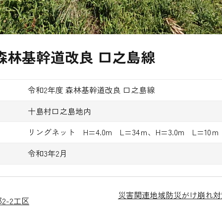
 森林基幹道改良 口之島線
令和2年度 森林基幹道改良 口之島線
十島村口之島地内
リングネット H=4.0m L=34ｍ、H=3.0m L=10ｍ
令和3年2月
災害関連地域防災がけ崩れ対
2-2工区