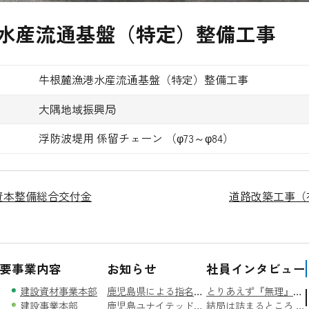
水産流通基盤（特定）整備工事
牛根麓漁港水産流通基盤（特定）整備工事
大隅地域振興局
浮防波堤用 係留チェーン （φ73～φ84）
会資本整備総合交付金
道路改築工事（
要
事業内容
お知らせ
社員インタビュー
建設資材事業本部
鹿児島県による指名停止処分について（お知らせ）
とりあえず『無理』とは言わない。
建設事業本部
鹿児島ユナイテッドFC「ナンワスペシャルマッチ」開催！
結局は詰まるところ 『人』 なんです。